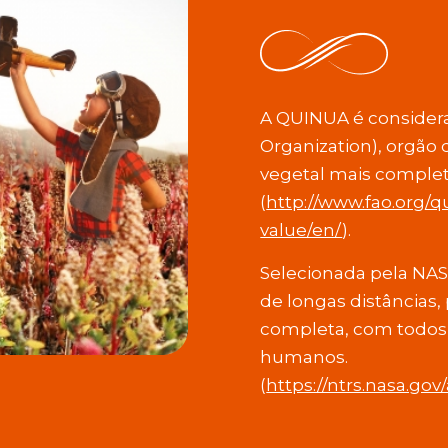
A QUINUA é considera
Organization), orgão
vegetal mais comple
(
http://www.fao.org/q
value/en/
).
Selecionada pela NASA
de longas distâncias,
completa, com todos 
humanos.
(
https://ntrs.nasa.gov