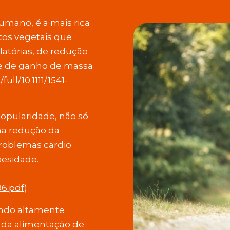
umano, é a mais rica
tos vegetais que
tórias, de redução
 e de ganho de massa
full/10.1111/1541-
opularidade, não só
 na redução da
problemas cardio
besidade.
6.pdf
)
sendo altamente
o da alimentação de