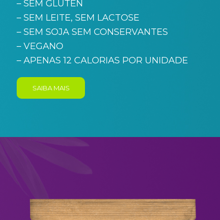
– SEM GLÚTEN
– SEM LEITE, SEM LACTOSE
– SEM SOJA SEM CONSERVANTES
– VEGANO
– APENAS 12 CALORIAS POR UNIDADE
SAIBA MAIS